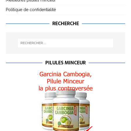
Politique de confidentialité
RECHERCHE
PILULES MINCEUR