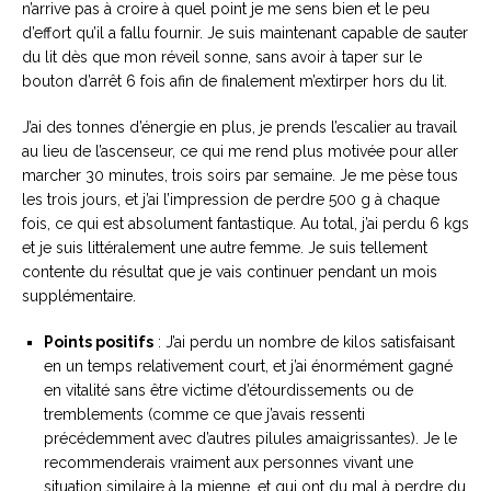
n’arrive pas à croire à quel point je me sens bien et le peu
d’effort qu’il a fallu fournir. Je suis maintenant capable de sauter
du lit dès que mon réveil sonne, sans avoir à taper sur le
bouton d’arrêt 6 fois afin de finalement m’extirper hors du lit.
J’ai des tonnes d’énergie en plus, je prends l’escalier au travail
au lieu de l’ascenseur, ce qui me rend plus motivée pour aller
marcher 30 minutes, trois soirs par semaine. Je me pèse tous
les trois jours, et j’ai l’impression de perdre 500 g à chaque
fois, ce qui est absolument fantastique. Au total, j’ai perdu 6 kgs
et je suis littéralement une autre femme. Je suis tellement
contente du résultat que je vais continuer pendant un mois
supplémentaire.
Points positifs
: J’ai perdu un nombre de kilos satisfaisant
en un temps relativement court, et j’ai énormément gagné
en vitalité sans être victime d’étourdissements ou de
tremblements (comme ce que j’avais ressenti
précédemment avec d’autres pilules amaigrissantes). Je le
recommenderais vraiment aux personnes vivant une
situation similaire à la mienne, et qui ont du mal à perdre du