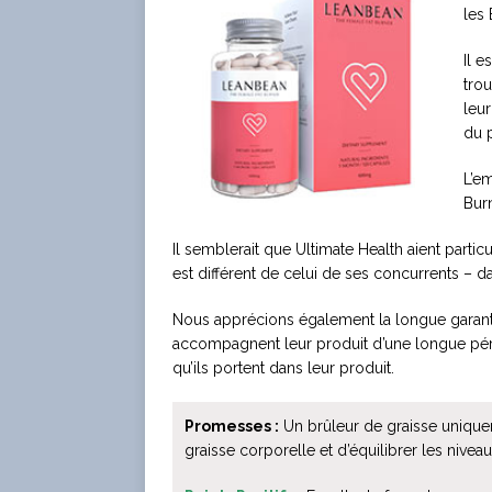
les 
Il e
trou
leur
du 
L’e
Bur
Il semblerait que Ultimate Health aient partic
est différent de celui de ses concurrents – d
Nous apprécions également la longue garant
accompagnent leur produit d’une longue pér
qu’ils portent dans leur produit.
Promesses :
Un brûleur de graisse unique
graisse corporelle et d’équilibrer les nive