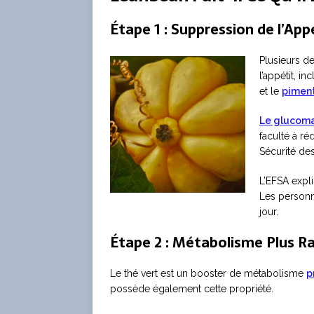
Étape 1 : Suppression de l’App
Plusieurs d
l’appétit, in
et le
pimen
Le glucom
faculté à ré
Sécurité de
L’EFSA expl
Les personn
jour.
Étape 2 : Métabolisme Plus R
Le thé vert est un booster de métabolisme
p
possède également cette propriété.