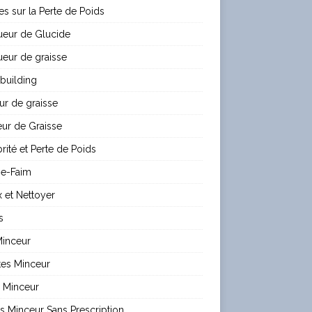
les sur la Perte de Poids
ueur de Glucide
eur de graisse
building
ur de graisse
ur de Graisse
rité et Perte de Poids
e-Faim
 et Nettoyer
s
Minceur
tes Minceur
 Minceur
es Minceur Sans Prescription