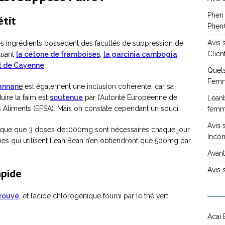
Phen
étit
PhenG
Avis
es ingrédients possèdent des facultés de suppression de
Clien
cluant
la cétone de framboises
,
la garcinia cambogia
,
t de Cayenne
.
Quels
Femm
annan
e
est également une inclusion cohérente, car sa
duire la faim est
soutenue
par l’Autorité Européenne de
Leanb
s Aliments (EFSA). Mais on constate cependant un souci.
fem
Avis 
ique que 3 doses de1000mg sont nécessaires chaque jour.
Incon
es qui utilisent Lean Bean n’en obtiendront que 500mg par
Avant
apide
Avis 
rouvé
, et l’acide chlorogénique fourni par le thé vert
Acai 