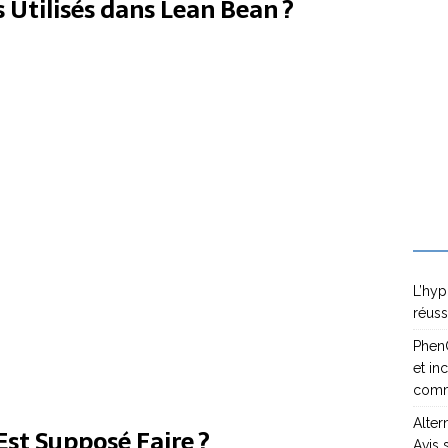
s Utilisés dans Lean Bean ?
L’hyp
réuss
PhenQ
et in
com
Alter
Est Supposé Faire ?
Avis 