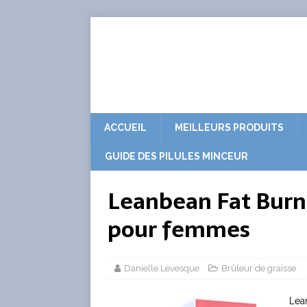
ACCUEIL
MEILLEURS PRODUITS
GUIDE DES PILULES MINCEUR
Leanbean Fat Burne
pour femmes
Danielle Lévesque
Brûleur de graisse
Lean