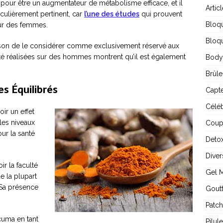
our être un augmentateur de métabolisme efficace, et il
Artic
culièrement pertinent, car
l’une des études
qui prouvent
Bloq
 sur des femmes.
Bloqu
son de le considérer comme exclusivement réservé aux
é réalisées sur des hommes montrent qu’il est également
Body
Brûle
s Équilibrés
Capte
Céléb
ir un effet
 les niveaux
Coup
ur la santé
Detox
Diver
ir la faculté
Gel 
ue la plupart
 Sa présence
Gout
Patch
cuma en tant
Pilul