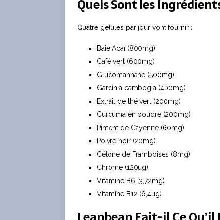
Quels Sont les Ingrédient
Quatre gélules par jour vont fournir :
Baie Acaï (800mg)
Café vert (600mg)
Glucomannane (500mg)
Garcinia cambogia (400mg)
Extrait de thé vert (200mg)
Curcuma en poudre (200mg)
Piment de Cayenne (60mg)
Poivre noir (20mg)
Cétone de Framboises (8mg)
Chrome (120ug)
Vitamine B6 (3,72mg)
Vitamine B12 (6,4ug)
Leanbean Fait-il Ce Qu’il 