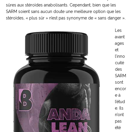
sûres aux stéroïdes anabolisants. Cependant, bien que les
SARM soient sans aucun doute une meilleure option que les
stéroïdes, « plus sûr » n’est pas synonyme de « sans danger ».
Les
avant
ages
et
l’inno
cuité
des
SARM
sont
encor
e à
l’étud
e. Ils
n’ont
pas
été