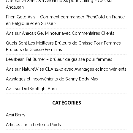
Alternative SARMS à Andarine S4 pour Cutting – Avis sur
Andalean
Phen Gold Avis – Comment commander PhenGold en France,
en Belgique et en Suisse ?
Avis sur Anaca3 Gel Minceur avec Commentaires Clients
Quels Sont Les Meilleurs Brûleurs de Graisse Pour Femmes –
Brûleurs de Graisse Féminins
Leanbean Fat Burner – brûleur de graisse pour femmes
Avis sur NatureWise CLA 1250 avec Avantages et Inconvénients
Avantages et Inconvénients de Skinny Body Max
Avis sur DietSpotlight Burn
CATÉGORIES
Acai Berry
Articles sur la Perte de Poids