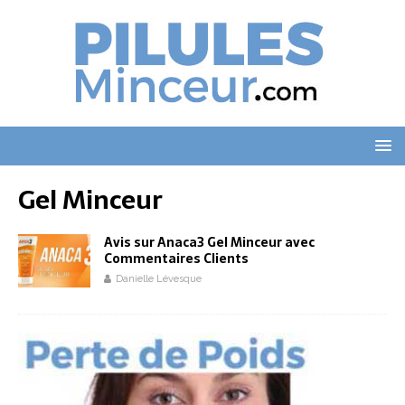
Gel Minceur
Avis sur Anaca3 Gel Minceur avec
Commentaires Clients
Danielle Lévesque