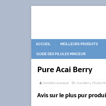
ACCUEIL
MEILLEURS PRODUITS
GUIDE DES PILULES MINCEUR
Pure Acai Berry
Danielle Lévesque
Acai Berry
,
Pilules M
Avis sur le plus pur produ