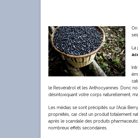
On 
ses
La 
acc
Int
émi
cat
le Resvératrol et les Anthocyanines. Donc no
désintoxiquant votre corps naturellement, mai
Les médias se sont précipités sur l’Acai Berr
propriétés, car c’est un produit totalement nat
après le scandale des produits pharmaceutiq
nombreux effets secondaires.