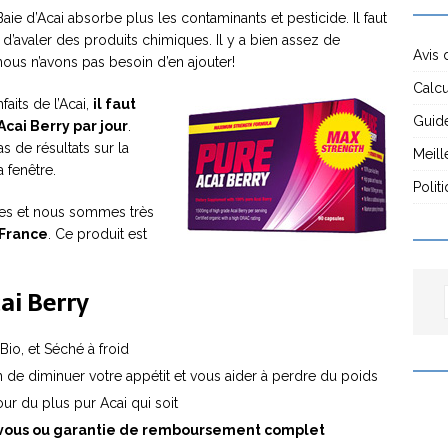
Baie d’Acai absorbe plus les contaminants et pesticide. Il faut
 d’avaler des produits chimiques. Il y a bien assez de
Avis 
nous n’avons pas besoin d’en ajouter!
Calcu
aits de l’Acai,
il faut
Guide
cai Berry par jour
.
s de résultats sur la
Meill
a fenêtre.
Polit
ues et nous sommes très
 France
. Ce produit est
ai Berry
 Bio, et Séché à froid
n de diminuer votre appétit et vous aider à perdre du poids
our du plus pur Acai qui soit
r vous ou garantie de remboursement complet