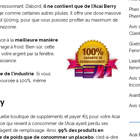
pressionnant. D’abord,
il ne contient que de l’Acai Berry
Phen
 comme certaines autres pilules. Il offre une dose massive
PhenG
st 500mg, pour que vous puissiez profiter au maximum de
Avis
Amazonie.
Clien
âce à la
meilleure manière
Quels
hage à froid. Bien-sûr, cette
Femm
 votre argent par la fenêtre,
uissance.
Leanb
fem
e de l’industrie
. Si vous
Avis 
emboursée à 100%, même
Incon
Avant
ry
Avis 
quelle boutique de suppléments et payer €5 pour votre Acai
 ce qui revient à consommer de l’Acai ayant perdu ses
d’agent de remplissage. Ainsi,
99% des produits en
Acai 
rte de poids que de consommer un placebo
, c’est-à-dire