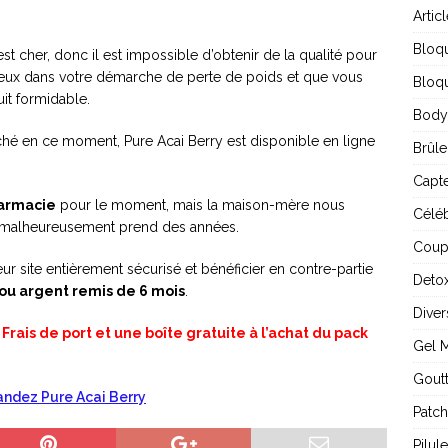
Artic
Bloq
est cher, donc il est impossible d’obtenir de la qualité pour
sérieux dans votre démarche de perte de poids et que vous
Bloqu
uit formidable.
Body
ché en ce moment, Pure Acai Berry est disponible en ligne
Brûle
Capte
harmacie
pour le moment, mais la maison-mère nous
Céléb
ui malheureusement prend des années.
Coup
 site entièrement sécurisé et bénéficier en contre-partie
Detox
ou argent remis de 6 mois
.
Diver
rais de port et une boîte gratuite à l’achat du pack
Gel 
Gout
dez Pure Acai Berry
Patch
Pilul