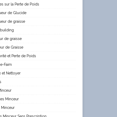
les sur la Perte de Poids
ueur de Glucide
eur de graisse
building
ur de graisse
ur de Graisse
rité et Perte de Poids
e-Faim
 et Nettoyer
s
Minceur
tes Minceur
 Minceur
es Minceur Sans Prescription