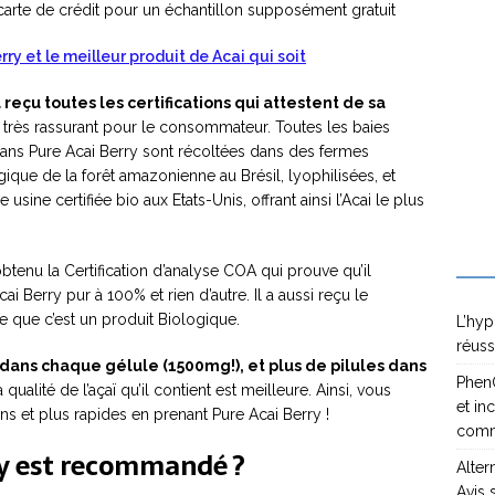
carte de crédit pour un échantillon supposément gratuit
ry et le meilleur produit de Acai qui soit
 reçu toutes les certifications qui attestent de sa
t très rassurant pour le consommateur. Toutes les baies
ans Pure Acai Berry sont récoltées dans des fermes
gique de la forêt amazonienne au Brésil, lyophilisées, et
usine certifiée bio aux Etats-Unis, offrant ainsi l’Acai le plus
btenu la Certification d’analyse COA qui prouve qu’il
cai Berry pur à 100% et rien d’autre. Il a aussi reçu le
ve que c’est un produit Biologique.
L’hyp
réuss
 dans chaque gélule (1500mg!), et plus de pilules dans
PhenQ
 qualité de l’açaï qu’il contient est meilleure. Ainsi, vous
et in
ns et plus rapides en prenant Pure Acai Berry !
com
ry est recommandé ?
Alter
Avis 