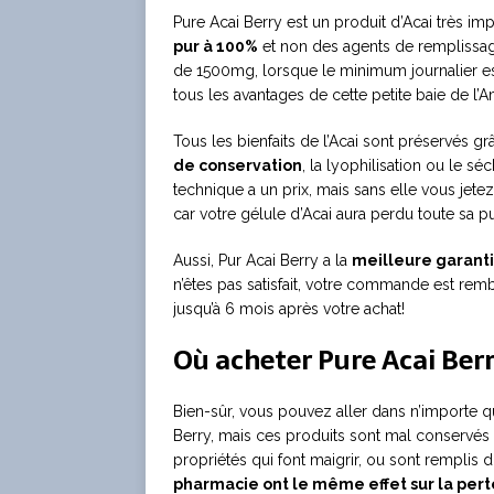
Pure Acai Berry est un produit d’Acai très im
pur à 100%
et non des agents de remplissage
de 1500mg, lorsque le minimum journalier e
tous les avantages de cette petite baie de l’
Tous les bienfaits de l’Acai sont préservés gr
de conservation
, la lyophilisation ou le séc
technique a un prix, mais sans elle vous jetez
car votre gélule d’Acai aura perdu toute sa p
Aussi, Pur Acai Berry a la
meilleure garanti
n’êtes pas satisfait, votre commande est r
jusqu’à 6 mois après votre achat!
Où acheter Pure Acai Ber
Bien-sûr, vous pouvez aller dans n’importe 
Berry, mais ces produits sont mal conservés
propriétés qui font maigrir, ou sont remplis 
pharmacie ont le même effet sur la pe