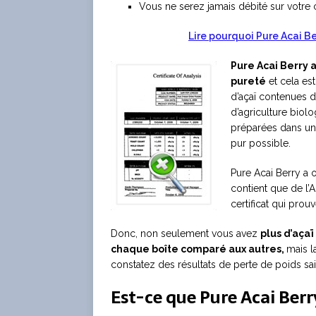
Vous ne serez jamais débité sur votre 
Lire pourquoi Pure Acai Ber
Pure Acai Berry a
pureté
et cela es
d’açaï contenues d
d’agriculture biolo
préparées dans une 
pur possible.
Pure Acai Berry a o
contient que de l’A
certificat qui prou
Donc, non seulement vous avez
plus d’açaï
chaque boîte comparé aux autres,
mais la
constatez des résultats de perte de poids sai
Est-ce que Pure Acai Ber