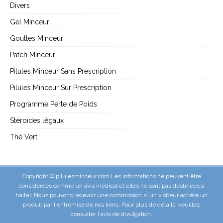
Divers
Gel Minceur
Gouttes Minceur
Patch Minceur
Pilules Minceur Sans Prescription
Pilules Minceur Sur Prescription
Programme Perte de Poids
Stéroïdes légaux
Thé Vert
Copyright © pilulesminceur.com Les informations ne peuvent être
considérées comme un avis médical et elles ne sont pas destinées à
traiter. Nous pouvons recevoir une commission si un visiteur achète un
produit par l'entremise de nos liens. Pour plus de détails, veuillez
consulter l'
avis de divulgation
.