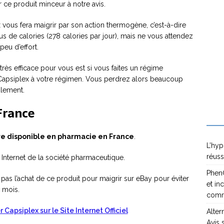
ce produit minceur à notre avis.
 vous fera maigrir par son action thermogène, c’est-à-dire
s de calories (278 calories par jour), mais ne vous attendez
peu d’effort.
très efficace pour vous est si vous faites un régime
z Capsiplex à votre régimen. Vous perdrez alors beaucoup
ulement.
France
re disponible en pharmacie en France
.
L’hyp
réuss
e Internet de la société pharmaceutique.
PhenQ
pas l’achat de ce produit pour maigrir sur eBay pour éviter
et in
 mois.
com
 Capsiplex sur le Site Internet Officiel
Alter
Avis 