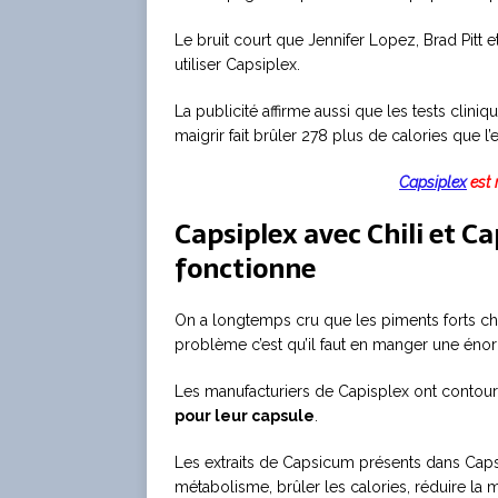
Le bruit court que Jennifer Lopez, Brad Pitt
utiliser Capsiplex.
La publicité affirme aussi que les tests clini
maigrir fait brûler 278 plus de calories que l’
Capsiplex
est 
Capsiplex avec Chili et 
fonctionne
On a longtemps cru que les piments forts chil
problème c’est qu’il faut en manger une énorme
Les manufacturiers de Capisplex ont conto
pour leur capsule
.
Les extraits de Capsicum présents dans Capsi
métabolisme, brûler les calories, réduire la m