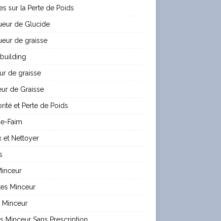
les sur la Perte de Poids
ueur de Glucide
eur de graisse
building
ur de graisse
ur de Graisse
rité et Perte de Poids
e-Faim
 et Nettoyer
s
Minceur
tes Minceur
 Minceur
es Minceur Sans Prescription