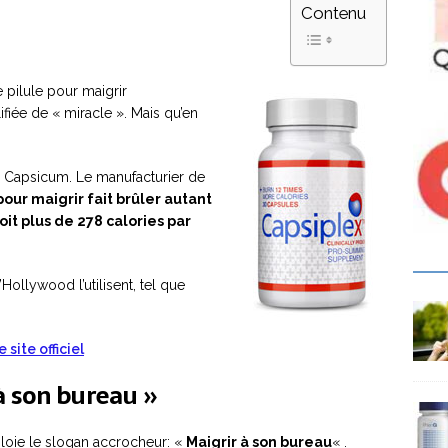
Contenu
e pilule pour maigrir
fiée de « miracle ». Mais qu’en
e Capsicum. Le manufacturier de
pour maigrir fait brûler autant
it plus de 278 calories par
Hollywood l’utilisent, tel que
 site officiel
à son bureau »
oie le slogan accrocheur: «
Maigrir à son bureau
« .