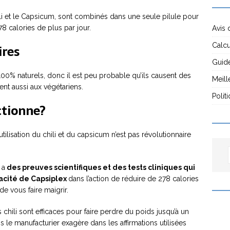
hili et le Capsicum, sont combinés dans une seule pilule pour
8 calories de plus par jour.
Avis 
Calcu
ires
Guide
100% naturels, donc il est peu probable qu’ils causent des
Meill
ent aussi aux végétariens.
Polit
ctionne?
ilisation du chili et du capsicum n’est pas révolutionnaire
 a
des preuves scientifiques et des tests cliniques qui
cacité de Capsiplex
dans l’action de réduire de 278 calories
de vous faire maigrir.
 chili sont efficaces pour faire perdre du poids jusqu’à un
is le manufacturier exagère dans les affirmations utilisées