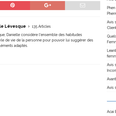
Phen
PhenG
Avis
lle Lévesque
135 Articles
Clien
tique, Danielle considère l'ensemble des habitudes
Quels
tyle de vie de la personne pour pouvoir lui suggérer des
Femm
éments adaptés.
Leanb
fem
Avis 
Incon
Avant
Avis 
Acai 