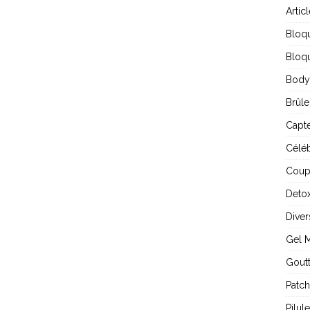
Artic
Bloq
Bloqu
Body
Brûle
Capte
Céléb
Coup
Detox
Diver
Gel 
Gout
Patch
Pilul