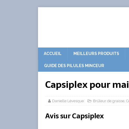
ACCUEIL
MEILLEURS PRODUITS
GUIDE DES PILULES MINCEUR
Capsiplex pour mai
Danielle Lévesque
Brûleur de graisse
,
C
Avis sur Capsiplex