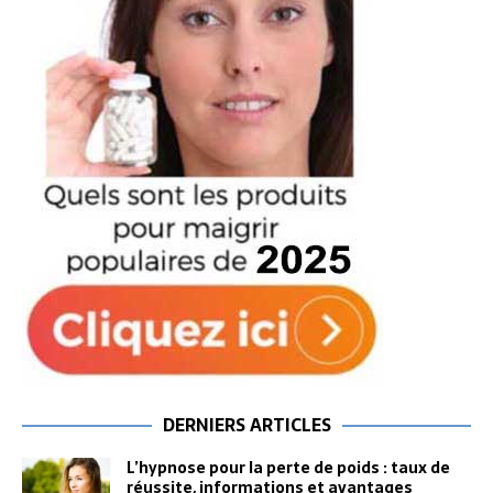
DERNIERS ARTICLES
L’hypnose pour la perte de poids : taux de
réussite, informations et avantages