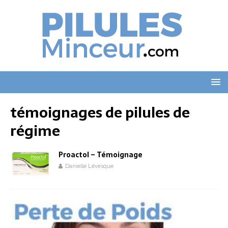
témoignages de pilules de
régime
Proactol – Témoignage
Danielle Lévesque