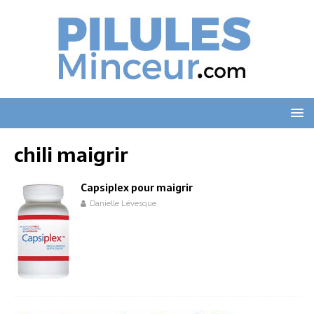
chili maigrir
Capsiplex pour maigrir
Danielle Lévesque