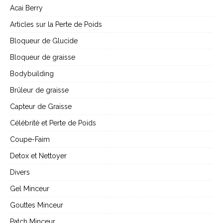
Acai Berry
Articles sur la Perte de Poids
Bloqueur de Glucide
Bloqueur de graisse
Bodybuilding
Brûleur de graisse
Capteur de Graisse
Célébrité et Perte de Poids
Coupe-Faim
Detox et Nettoyer
Divers
Gel Minceur
Gouttes Minceur
Patch Minceur