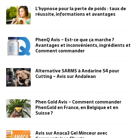
L’hypnose pour la perte de poids : taux de
réussite, informations et avantages
PhenQ Avis – Est-ce que ça marche ?
Avantages et inconvénients, ingrédients et
Comment commander
Alternative SARMS à Andarine S4 pour
Cutting – Avis sur Andalean
Phen Gold Avis – Comment commander
PhenGold en France, en Belgique et en
Suisse ?
Avis sur Anaca3 Gel Minceur avec