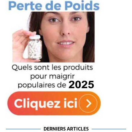
DERNIERS ARTICLES