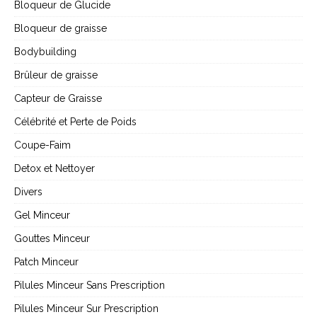
Bloqueur de Glucide
Bloqueur de graisse
Bodybuilding
Brûleur de graisse
Capteur de Graisse
Célébrité et Perte de Poids
Coupe-Faim
Detox et Nettoyer
Divers
Gel Minceur
Gouttes Minceur
Patch Minceur
Pilules Minceur Sans Prescription
Pilules Minceur Sur Prescription