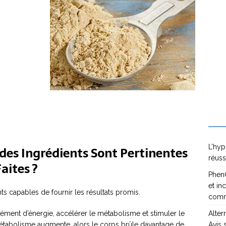
L’hyp
 des Ingrédients Sont Pertinentes
réuss
aites ?
PhenQ
et in
s capables de fournir les résultats promis.
com
ément d’énergie, accélérer le métabolisme et stimuler le
Alter
 métabolisme augmente, alors le corps brûle davantage de
Avis 