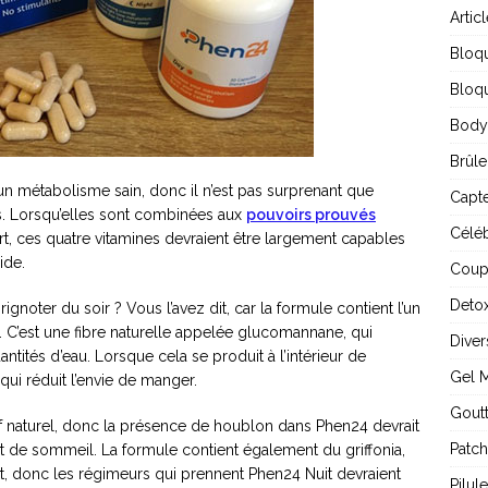
Artic
Bloq
Bloqu
Body
Brûle
 un métabolisme sain, donc il n’est pas surprenant que
Capte
es. Lorsqu’elles sont combinées aux
pouvoirs prouvés
Céléb
rt, ces quatre vitamines devraient être largement capables
ide.
Coup
Detox
gnoter du soir ? Vous l’avez dit, car la formule contient l’un
 C’est une fibre naturelle appelée glucomannane, qui
Diver
tités d’eau. Lorsque cela se produit à l’intérieur de
Gel 
qui réduit l’envie de manger.
Gout
f naturel, donc la présence de houblon dans Phen24 devrait
Patch
uit de sommeil. La formule contient également du griffonia,
ant, donc les régimeurs qui prennent Phen24 Nuit devraient
Pilul