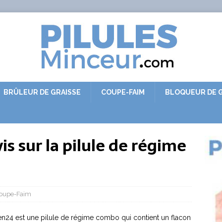
BRÛLEUR DE GRAISSE
COUPE-FAIM
BLOQUEUR DE G
s sur la pilule de régime
oupe-Faim
n24 est une pilule de régime combo qui contient un flacon