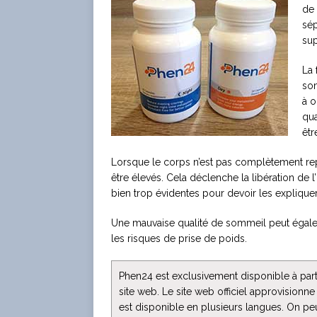
de 
sép
sup
La 
som
à o
qua
êtr
Lorsque le corps n’est pas complètement rep
être élevés. Cela déclenche la libération de 
bien trop évidentes pour devoir les expliquer
Une mauvaise qualité de sommeil peut égale
les risques de prise de poids.
Phen24 est exclusivement disponible à par
site web. Le site web officiel approvisionne
est disponible en plusieurs langues. On p