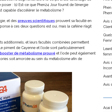
e poser : (1) Est-ce que Phen24 Jour fournit de l’énergie
Phen
st capable d’accélérer le métabolisme ?
PhenG
rgie, et des
preuves scientifiques
prouvent sa faculté en
Avis
onse à ces deux questions est oui, mais la caféine n’agit
Clien
Quels
Femm
s additionnels, et leurs facultés combinées permettent
Le piment de Cayenne et l’iode sont particulièrement
Leanb
booster de métabolisme prouvé
et l’iode peut également
fem
ories soit amorcée au sein du métabolisme afin de
Avis 
Incon
Avant
Avis 
Acai 