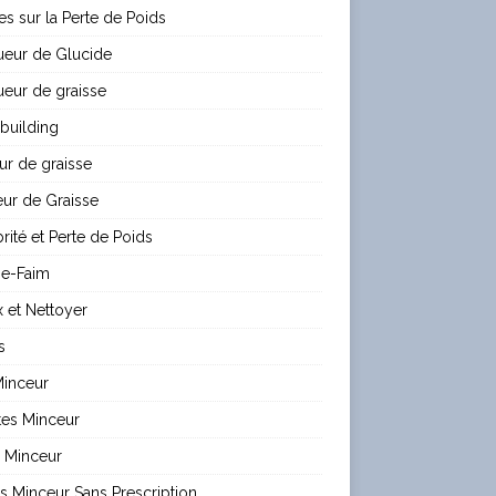
les sur la Perte de Poids
ueur de Glucide
eur de graisse
building
ur de graisse
ur de Graisse
rité et Perte de Poids
e-Faim
 et Nettoyer
s
Minceur
tes Minceur
 Minceur
es Minceur Sans Prescription