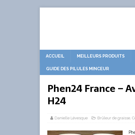
ACCUEIL
MEILLEURS PRODUITS
GUIDE DES PILULES MINCEUR
Phen24 France – Avi
H24
Danielle Lévesque
Brûleur de graisse
,
C
Phe