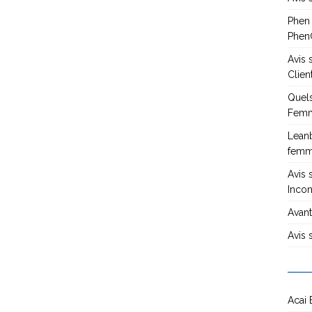
Phen
PhenG
Avis
Clien
Quels
Femm
Leanb
fem
Avis 
Incon
Avant
Avis 
Acai 