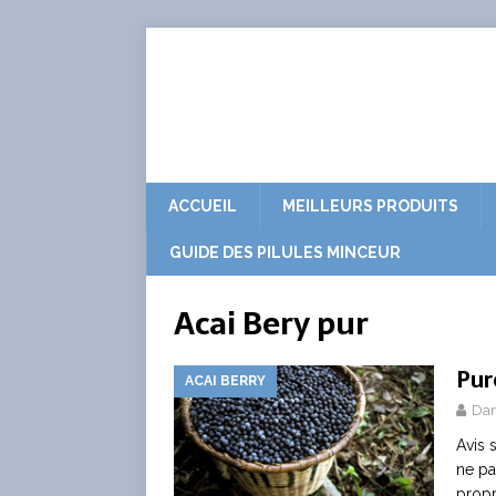
ACCUEIL
MEILLEURS PRODUITS
GUIDE DES PILULES MINCEUR
Acai Bery pur
Pur
ACAI BERRY
Dan
Avis 
ne pa
propr