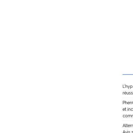
L’hyp
réuss
PhenQ
et in
com
Alter
Avis 