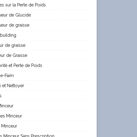
les sur la Perte de Poids
ueur de Glucide
eur de graisse
building
ur de graisse
ur de Graisse
rité et Perte de Poids
e-Faim
 et Nettoyer
s
Minceur
tes Minceur
 Minceur
es Minceur Sans Prescription