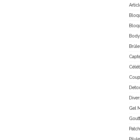
Artic
Bloq
Bloqu
Body
Brûle
Capte
Céléb
Coup
Detox
Diver
Gel 
Gout
Patch
Pilul