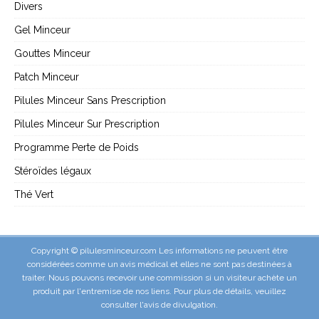
Divers
Gel Minceur
Gouttes Minceur
Patch Minceur
Pilules Minceur Sans Prescription
Pilules Minceur Sur Prescription
Programme Perte de Poids
Stéroïdes légaux
Thé Vert
Copyright © pilulesminceur.com Les informations ne peuvent être
considérées comme un avis médical et elles ne sont pas destinées à
traiter. Nous pouvons recevoir une commission si un visiteur achète un
produit par l'entremise de nos liens. Pour plus de détails, veuillez
consulter l'
avis de divulgation
.