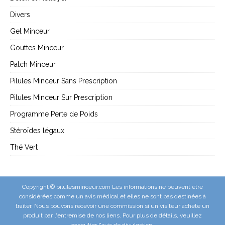
Divers
Gel Minceur
Gouttes Minceur
Patch Minceur
Pilules Minceur Sans Prescription
Pilules Minceur Sur Prescription
Programme Perte de Poids
Stéroïdes légaux
Thé Vert
Copyright © pilulesminceur.com Les informations ne peuvent être
considérées comme un avis médical et elles ne sont pas destinées à
traiter. Nous pouvons recevoir une commission si un visiteur achète un
produit par l'entremise de nos liens. Pour plus de détails, veuillez