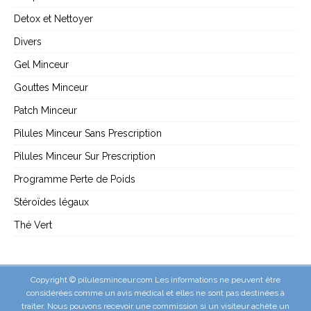
Detox et Nettoyer
Divers
Gel Minceur
Gouttes Minceur
Patch Minceur
Pilules Minceur Sans Prescription
Pilules Minceur Sur Prescription
Programme Perte de Poids
Stéroïdes légaux
Thé Vert
Copyright © pilulesminceur.com Les informations ne peuvent être
considérées comme un avis médical et elles ne sont pas destinées à
traiter. Nous pouvons recevoir une commission si un visiteur achète un