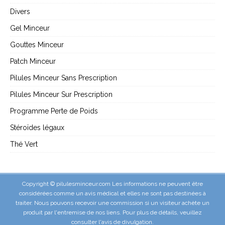
Divers
Gel Minceur
Gouttes Minceur
Patch Minceur
Pilules Minceur Sans Prescription
Pilules Minceur Sur Prescription
Programme Perte de Poids
Stéroïdes légaux
Thé Vert
Copyright © pilulesminceur.com Les informations ne peuvent être
considérées comme un avis médical et elles ne sont pas destinées à
traiter. Nous pouvons recevoir une commission si un visiteur achète un
produit par l'entremise de nos liens. Pour plus de détails, veuillez
consulter l'
avis de divulgation
.