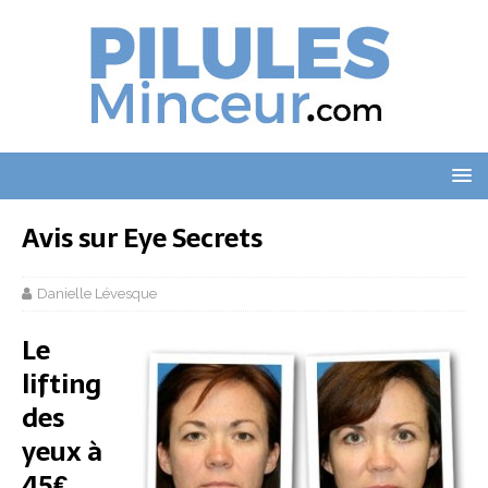
Avis sur Eye Secrets
Danielle Lévesque
Le
lifting
des
yeux à
45€