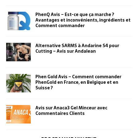
PhenQ Avis – Est-ce que ça marche ?
Avantages et inconvénients, ingrédients et
Comment commander
Alternative SARMS à Andarine S4 pour
Cutting – Avis sur Andalean
Phen Gold Avis – Comment commander
PhenGold en France, en Belgique et en
Suisse ?
Avis sur Anaca3 Gel Minceur avec
Commentaires Clients