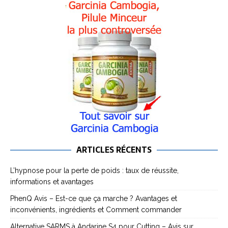
ARTICLES RÉCENTS
L’hypnose pour la perte de poids : taux de réussite,
informations et avantages
PhenQ Avis – Est-ce que ça marche ? Avantages et
inconvénients, ingrédients et Comment commander
Alternative SARMS à Andarine S4 pour Cutting – Avis sur