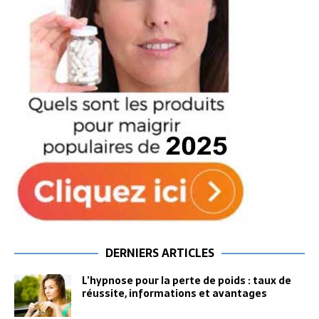
DERNIERS ARTICLES
L’hypnose pour la perte de poids : taux de
réussite, informations et avantages