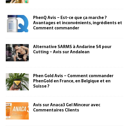
PhenQ Avis – Est-ce que ça marche ?
Avantages et inconvénients, ingrédients et
Comment commander
Alternative SARMS à Andarine S4 pour
Cutting – Avis sur Andalean
Phen Gold Avis – Comment commander
PhenGold en France, en Belgique et en
Suisse ?
Avis sur Anaca3 Gel Minceur avec
Commentaires Clients