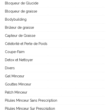
Bloqueur de Glucide
Bloqueur de graisse
Bodybuilding
Brûleur de graisse
Capteur de Graisse
Célébrité et Perte de Poids
Coupe-Faim
Detox et Nettoyer
Divers
Gel Minceur
Gouttes Minceur
Patch Minceur
Pilules Minceur Sans Prescription
Pilules Minceur Sur Prescription