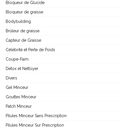
Bloqueur de Glucide
Bloqueur de graisse
Bodybuilding
Brûleur de graisse
Capteur de Graisse
Célébrité et Perte de Poids
Coupe-Faim
Detox et Nettoyer
Divers
Gel Minceur
Gouttes Minceur
Patch Minceur
Pilules Minceur Sans Prescription
Pilules Minceur Sur Prescription