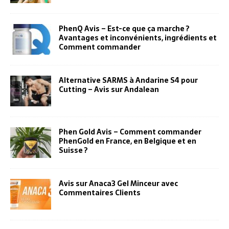
PhenQ Avis – Est-ce que ça marche ?
Avantages et inconvénients, ingrédients et
Comment commander
Alternative SARMS à Andarine S4 pour
Cutting – Avis sur Andalean
Phen Gold Avis – Comment commander
PhenGold en France, en Belgique et en
Suisse ?
Avis sur Anaca3 Gel Minceur avec
Commentaires Clients