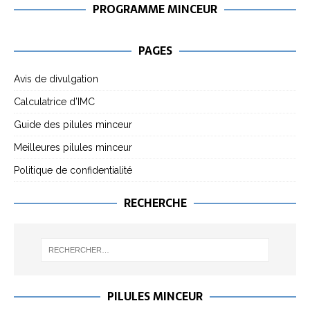
PROGRAMME MINCEUR
PAGES
Avis de divulgation
Calculatrice d’IMC
Guide des pilules minceur
Meilleures pilules minceur
Politique de confidentialité
RECHERCHE
PILULES MINCEUR