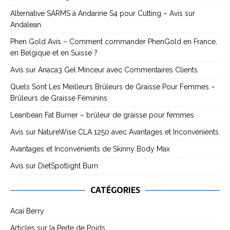
Alternative SARMS à Andarine S4 pour Cutting – Avis sur
Andalean
Phen Gold Avis – Comment commander PhenGold en France,
en Belgique et en Suisse ?
Avis sur Anaca3 Gel Minceur avec Commentaires Clients
Quels Sont Les Meilleurs Brûleurs de Graisse Pour Femmes –
Brûleurs de Graisse Féminins
Leanbean Fat Burner – brûleur de graisse pour femmes
Avis sur NatureWise CLA 1250 avec Avantages et Inconvénients
Avantages et Inconvénients de Skinny Body Max
Avis sur DietSpotlight Burn
CATÉGORIES
Acai Berry
Articles sur la Perte de Poids