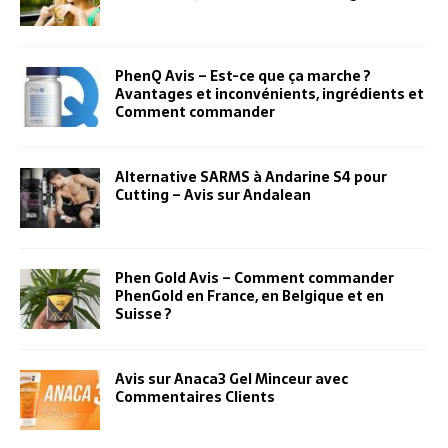
PhenQ Avis – Est-ce que ça marche ?
Avantages et inconvénients, ingrédients et
Comment commander
Alternative SARMS à Andarine S4 pour
Cutting – Avis sur Andalean
Phen Gold Avis – Comment commander
PhenGold en France, en Belgique et en
Suisse ?
Avis sur Anaca3 Gel Minceur avec
Commentaires Clients