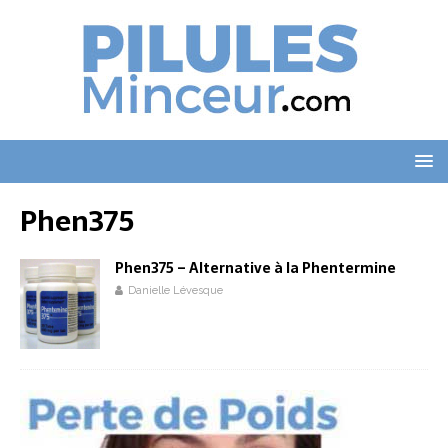
Phen375
Phen375 – Alternative à la Phentermine
Danielle Lévesque