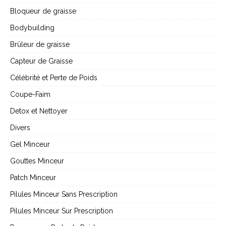
Bloqueur de graisse
Bodybuilding
Brûleur de graisse
Capteur de Graisse
Célébrité et Perte de Poids
Coupe-Faim
Detox et Nettoyer
Divers
Gel Minceur
Gouttes Minceur
Patch Minceur
Pilules Minceur Sans Prescription
Pilules Minceur Sur Prescription