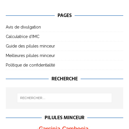
PAGES
Avis de divulgation
Calculatrice d’IMC
Guide des pilules minceur
Meilleures pilules minceur
Politique de confidentialité
RECHERCHE
PILULES MINCEUR