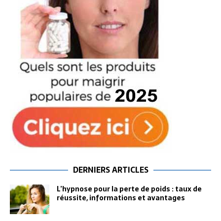
DERNIERS ARTICLES
L’hypnose pour la perte de poids : taux de
réussite, informations et avantages