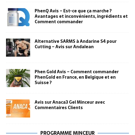
PhenQ Avis – Est-ce que ça marche ?
Avantages et inconvénients, ingrédients et
Comment commander
Alternative SARMS à Andarine S4 pour
Cutting – Avis sur Andalean
Phen Gold Avis – Comment commander
PhenGold en France, en Belgique et en
Suisse ?
Avis sur Anaca3 Gel Minceur avec
Commentaires Clients
PROGRAMME MINCEUR