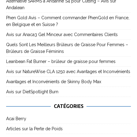
Alternative SARMS à Andarine S4 pour Cutting – Avis sur
Andalean
Phen Gold Avis – Comment commander PhenGold en France,
en Belgique et en Suisse ?
Avis sur Anaca3 Gel Minceur avec Commentaires Clients
Quels Sont Les Meilleurs Brûleurs de Graisse Pour Femmes –
Brûleurs de Graisse Féminins
Leanbean Fat Burner – brûleur de graisse pour femmes
Avis sur NatureWise CLA 1250 avec Avantages et Inconvénients
Avantages et Inconvénients de Skinny Body Max
Avis sur DietSpotlight Burn
CATÉGORIES
Acai Berry
Articles sur la Perte de Poids