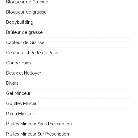
Bloqueur de Glucide
Bloqueur de graisse
Bodybuilding
Brûleur de graisse
Capteur de Graisse
Célébrité et Perte de Poids
Coupe-Faim
Detox et Nettoyer
Divers
Gel Minceur
Gouttes Minceur
Patch Minceur
Pilules Minceur Sans Prescription
Pilules Minceur Sur Prescription