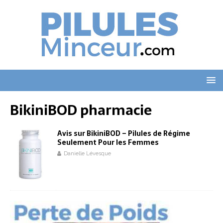
BikiniBOD pharmacie
Avis sur BikiniBOD – Pilules de Régime
Seulement Pour les Femmes
Danielle Lévesque