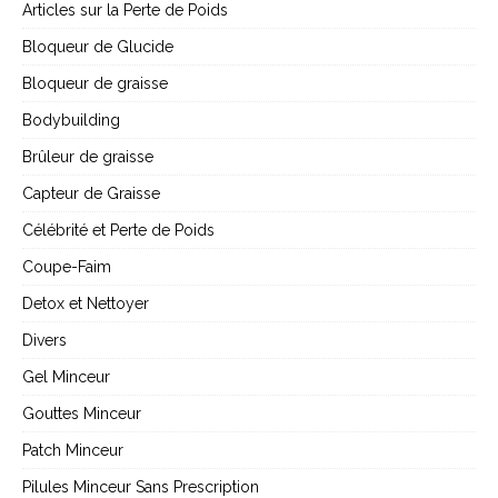
Articles sur la Perte de Poids
Bloqueur de Glucide
Bloqueur de graisse
Bodybuilding
Brûleur de graisse
Capteur de Graisse
Célébrité et Perte de Poids
Coupe-Faim
Detox et Nettoyer
Divers
Gel Minceur
Gouttes Minceur
Patch Minceur
Pilules Minceur Sans Prescription