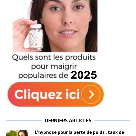
DERNIERS ARTICLES
L’hypnose pour la perte de poids : taux de