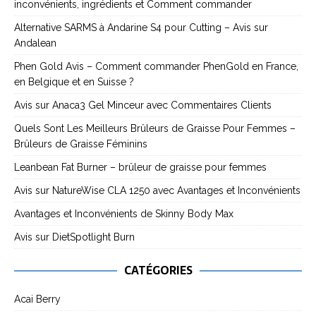
inconvénients, ingrédients et Comment commander
Alternative SARMS à Andarine S4 pour Cutting – Avis sur
Andalean
Phen Gold Avis – Comment commander PhenGold en France,
en Belgique et en Suisse ?
Avis sur Anaca3 Gel Minceur avec Commentaires Clients
Quels Sont Les Meilleurs Brûleurs de Graisse Pour Femmes –
Brûleurs de Graisse Féminins
Leanbean Fat Burner – brûleur de graisse pour femmes
Avis sur NatureWise CLA 1250 avec Avantages et Inconvénients
Avantages et Inconvénients de Skinny Body Max
Avis sur DietSpotlight Burn
CATÉGORIES
Acai Berry