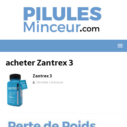
acheter Zantrex 3
Zantrex 3
Danielle Lévesque