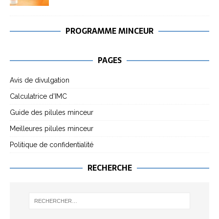
PROGRAMME MINCEUR
PAGES
Avis de divulgation
Calculatrice d’IMC
Guide des pilules minceur
Meilleures pilules minceur
Politique de confidentialité
RECHERCHE