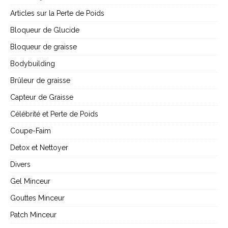
Articles sur la Perte de Poids
Bloqueur de Glucide
Bloqueur de graisse
Bodybuilding
Brûleur de graisse
Capteur de Graisse
Célébrité et Perte de Poids
Coupe-Faim
Detox et Nettoyer
Divers
Gel Minceur
Gouttes Minceur
Patch Minceur