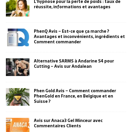
L’hypnose pour la perte de poids : taux de
réussite, informations et avantages
PhenQ Avis – Est-ce que ça marche ?
Avantages et inconvénients, ingrédients et
Comment commander
Alternative SARMS à Andarine S4 pour
Cutting – Avis sur Andalean
Phen Gold Avis – Comment commander
PhenGold en France, en Belgique et en
Suisse ?
Avis sur Anaca3 Gel Minceur avec
Commentaires Clients