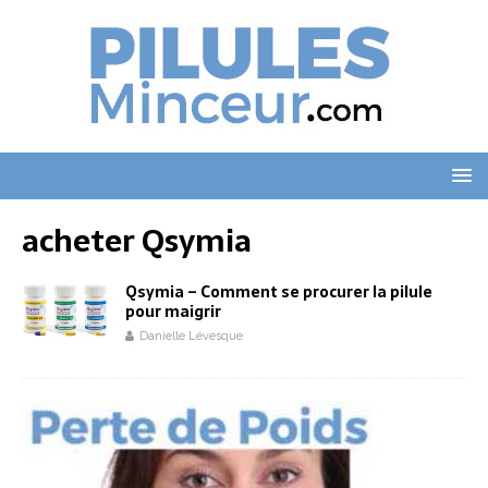
acheter Qsymia
Qsymia – Comment se procurer la pilule
pour maigrir
Danielle Lévesque