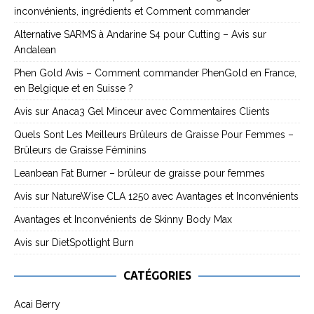
inconvénients, ingrédients et Comment commander
Alternative SARMS à Andarine S4 pour Cutting – Avis sur
Andalean
Phen Gold Avis – Comment commander PhenGold en France,
en Belgique et en Suisse ?
Avis sur Anaca3 Gel Minceur avec Commentaires Clients
Quels Sont Les Meilleurs Brûleurs de Graisse Pour Femmes –
Brûleurs de Graisse Féminins
Leanbean Fat Burner – brûleur de graisse pour femmes
Avis sur NatureWise CLA 1250 avec Avantages et Inconvénients
Avantages et Inconvénients de Skinny Body Max
Avis sur DietSpotlight Burn
CATÉGORIES
Acai Berry