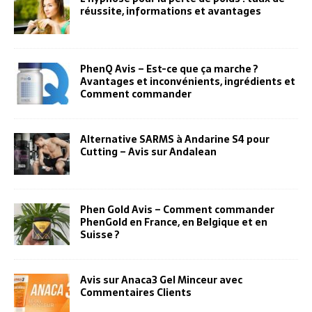
réussite, informations et avantages
PhenQ Avis – Est-ce que ça marche ?
Avantages et inconvénients, ingrédients et
Comment commander
Alternative SARMS à Andarine S4 pour
Cutting – Avis sur Andalean
Phen Gold Avis – Comment commander
PhenGold en France, en Belgique et en
Suisse ?
Avis sur Anaca3 Gel Minceur avec
Commentaires Clients