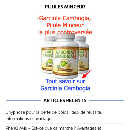
PILULES MINCEUR
ARTICLES RÉCENTS
L’hypnose pour la perte de poids : taux de réussite,
informations et avantages
PhenQ Avis – Est-ce que ça marche ? Avantages et