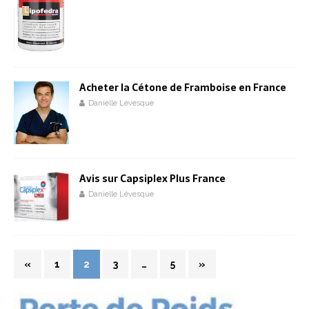
Acheter la Cétone de Framboise en France
Danielle Lévesque
Avis sur Capsiplex Plus France
Danielle Lévesque
«
1
2
3
…
5
»