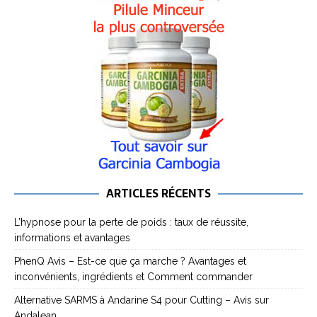
ARTICLES RÉCENTS
L’hypnose pour la perte de poids : taux de réussite,
informations et avantages
PhenQ Avis – Est-ce que ça marche ? Avantages et
inconvénients, ingrédients et Comment commander
Alternative SARMS à Andarine S4 pour Cutting – Avis sur
Andalean