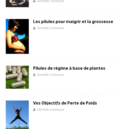
Danielle Lévesque
Les pilules pour maigrir et la grossesse
Danielle Lévesque
Pilules de régime à base de plantes
Danielle Lévesque
Vos Objectifs de Perte de Poids
Danielle Lévesque